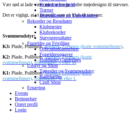
Konkurrence hold
Vær sød at lade være med at bruge andre trøjedesigns til stævner.
Træner
Det er vigtigt, at vi fremstår som en klub til stævner.
Idrætsklasser på Trørødskolen
Rekorder og Resultater
Klubmestre
Klubrekorder
Svømmeudstyr:
Stævneresultater
Forældre og Frivillige
K3:
Plade, Pullbuoy,
Snorkel
,
Zoomers (korte svømmefinner)
,
Officialuddannelsen
Forældreopgaver
K2:
Plade, Pullbuoy,
Snorkel
,
Zoomers (korte
Holdleder Guidelines
svømmefinner)
,
Håndpadler S eller M
Udstyr og Shop
Tøjregler og Svømmeudstyr
K1:
Plade, Pullbuoy,
Snorkel
,
Zoomers (korte
Badehætter
svømmefinner)
,
Håndpadler M eller L
Craft Shop
Ernæring
Events
Betingelser
Opret profil
Login