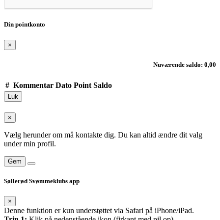
Din pointkonto
×
Nuværende saldo: 0,00
#
Kommentar
Dato
Point
Saldo
Luk
×
Vælg herunder om må kontakte dig. Du kan altid ændre dit valg
under min profil.
Gem
Søllerød Svømmeklubs app
×
Denne funktion er kun understøttet via Safari på iPhone/iPad.
Trin 1:
Klik på nedenstående ikon (firkant med pil op)