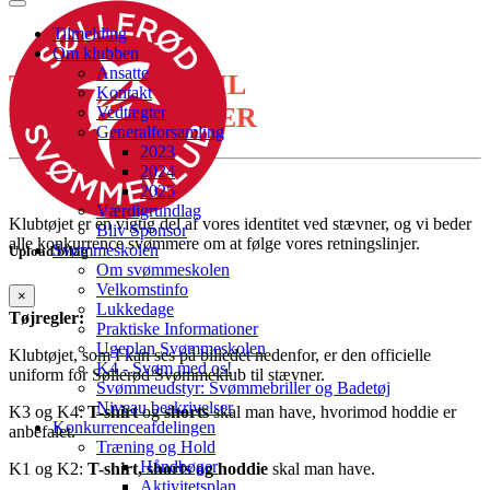
Tilmelding
Om klubben
Ansatte
TØJ REGLER TIL
Kontakt
KONKURRENCER
Vedtægter
Generalforsamling
2023
2024
2025
Værdigrundlag
Klubtøjet er en vigtig del af vores identitet ved stævner, og vi beder
Bliv Sponsor
alle konkurrence svømmere om at følge vores retningslinjer.
Svømmeskolen
Upload bilag
Om svømmeskolen
Velkomstinfo
×
Lukkedage
Tøjregler:
Praktiske Informationer
Ugeplan Svømmeskolen
Klubtøjet, som I kan ses på billedet nedenfor, er den officielle
K4 - Svøm med os!
uniform for Søllerød Svømmeklub til stævner.
Svømmeudstyr: Svømmebriller og Badetøj
Niveau beskrivelser
K3 og K4:
T-shirt
og
shorts
skal man have, hvorimod hoddie er
Konkurrenceafdelingen
anbefalet.
Træning og Hold
Håndbøger
K1 og K2:
T-shirt, shorts
og
hoddie
skal man have.
Aktivitetsplan