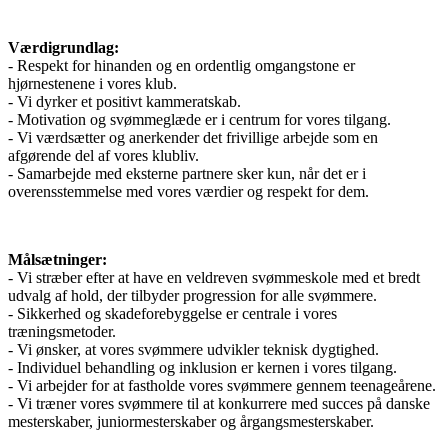
Værdigrundlag:
- Respekt for hinanden og en ordentlig omgangstone er
hjørnestenene i vores klub.
- Vi dyrker et positivt kammeratskab.
- Motivation og svømmeglæde er i centrum for vores tilgang.
- Vi værdsætter og anerkender det frivillige arbejde som en
afgørende del af vores klubliv.
- Samarbejde med eksterne partnere sker kun, når det er i
overensstemmelse med vores værdier og respekt for dem.
Målsætninger:
- Vi stræber efter at have en veldreven svømmeskole med et bredt
udvalg af hold, der tilbyder progression for alle svømmere.
- Sikkerhed og skadeforebyggelse er centrale i vores
træningsmetoder.
- Vi ønsker, at vores svømmere udvikler teknisk dygtighed.
- Individuel behandling og inklusion er kernen i vores tilgang.
- Vi arbejder for at fastholde vores svømmere gennem teenageårene.
- Vi træner vores svømmere til at konkurrere med succes på danske
mesterskaber, juniormesterskaber og årgangsmesterskaber.