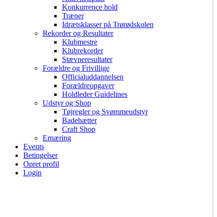
Konkurrence hold
Træner
Idrætsklasser på Trørødskolen
Rekorder og Resultater
Klubmestre
Klubrekorder
Stævneresultater
Forældre og Frivillige
Officialuddannelsen
Forældreopgaver
Holdleder Guidelines
Udstyr og Shop
Tøjregler og Svømmeudstyr
Badehætter
Craft Shop
Ernæring
Events
Betingelser
Opret profil
Login